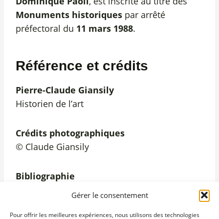
Dominique Paoli
, est inscrite au titre des
Monuments historiques
par arrêté
préfectoral du
11 mars 1988
.
Référence et crédits
Pierre-Claude Giansily
Historien de l’art
Crédits photographiques
© Claude Giansily
Bibliographie
Giansily, Pierre-Claude,
La peinture à Ajaccio :
Gérer le consentement
1890-1950 : Bassoul, Canavaggio, Frassati
,
Pour offrir les meilleures expériences, nous utilisons des technologies
Association Le Lazaret Ollandini, Colonna