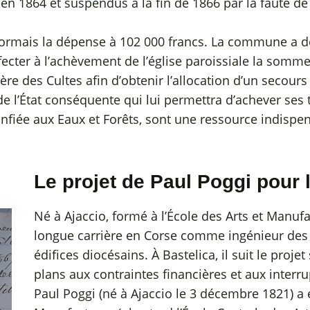
1864 et suspendus à la fin de 1866 par la faute de l
ésormais la dépense à 102 000 francs. La commune a d
affecter à l’achèvement de l’église paroissiale la somm
re des Cultes afin d’obtenir l’allocation d’un secours
e l’État conséquente qui lui permettra d’achever se
fiée aux Eaux et Forêts, sont une ressource indispens
Le projet de Paul Poggi pour l
Né à Ajaccio, formé à l’École des Arts et Manuf
longue carrière en Corse comme ingénieur des 
édifices diocésains. À Bastelica, il suit le proje
plans aux contraintes financières et aux interr
Paul Poggi (né à Ajaccio le 3 décembre 1821) a é